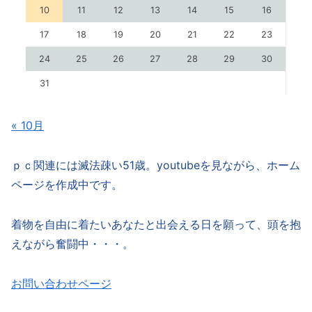
10
11
12
13
14
15
16
17
18
19
20
21
22
23
24
25
26
27
28
29
30
31
« 10月
ｐｃ関連には滅法疎い51歳。youtubeを見ながら、ホーム
ページを作成中です。
着物を自由に着たいあなたと出会える日を願って、頭を抱
えながら奮闘中・・・。
お問い合わせページ