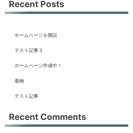
Recent Posts
ホームページを開設
テスト記事３
ホームページ作成中！
着物
テスト記事
Recent Comments