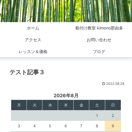
ホーム
着付け教室 kimono那由多
アクセス
お問い合わせ
レッスン＆価格
ブログ
テスト記事３
2022.08.28
2026年8月
月
火
水
木
金
土
日
1
2
3
4
5
6
7
8
9