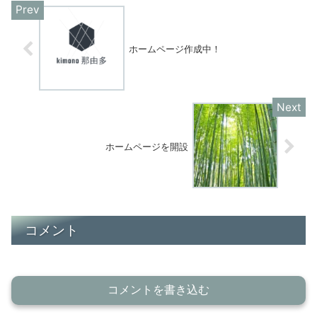
ホームページ作成中！
ホームページを開設
コメント
コメントを書き込む