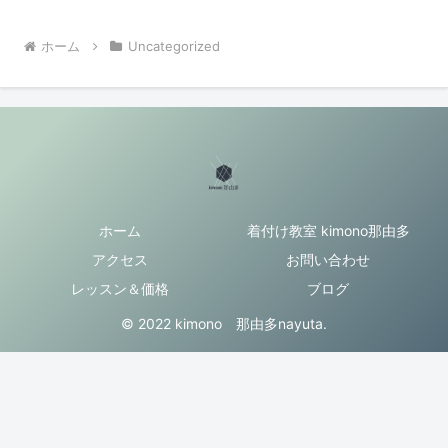
ホーム
Uncategorized
ホーム
着付け教室 kimono那由多
アクセス
お問い合わせ
レッスン＆価格
ブログ
© 2022 kimono 那由多nayuta.