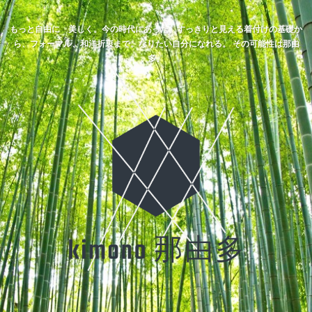
もっと自由に 美しく。今の時代にあった、すっきりと見える着付けの基礎か
ら、フォーマル、和洋折衷まで。なりたい自分になれる。 その可能性は那由
多。