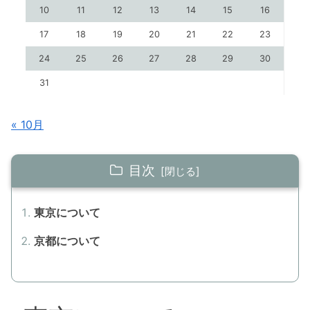
10
11
12
13
14
15
16
17
18
19
20
21
22
23
24
25
26
27
28
29
30
31
« 10月
目次
東京について
京都について